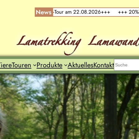
News
cht-Woi-Tour am 22.08.2026+++
+++ 20% Jubiläumsrabatt, 
Suchen
iere
Touren
Produkte
Aktuelles
Kontakt