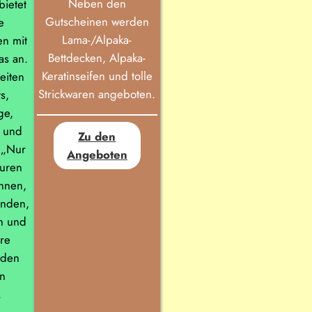
Neben den
ietet
Gutscheinen werden
e
Lama-/Alpaka-
en mit
Bettdecken, Alpaka-
as an.
Keratinseifen und tolle
eiten
Strickwaren angeboten.
s,
ge,
n und
Zu den
 „Nur
Angeboten
ouren
hnen,
unden,
n und
re
 den
en
.