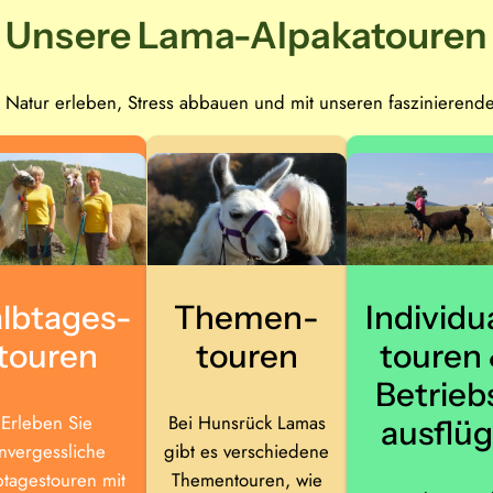
Unsere Lama-Alpakatouren
 Natur erleben, Stress abbauen und mit unseren faszinierende
lbtages­
Themen­
Individu
touren
touren
touren
Betrieb
Erleben Sie
Bei Hunsrück Lamas
ausflü
nvergessliche
gibt es verschiedene
btagestouren mit
Thementouren, wie