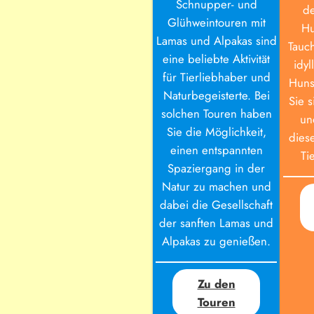
Schnupper- und
d
Glühweintouren mit
Hu
Lamas und Alpakas sind
Tauch
eine beliebte Aktivität
idyl
für Tierliebhaber und
Huns
Naturbegeisterte. Bei
Sie 
solchen Touren haben
un
Sie die Möglichkeit,
dies
einen entspannten
Ti
Spaziergang in der
Natur zu machen und
dabei die Gesellschaft
der sanften Lamas und
Alpakas zu genießen.
Zu den
Touren