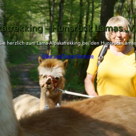
trekking – Hunsrück Lamas „Vi
ie herzlich zum Lama-Alpakatrekking bei den Hunsrück Lamas 
Über uns
Touren
Termine