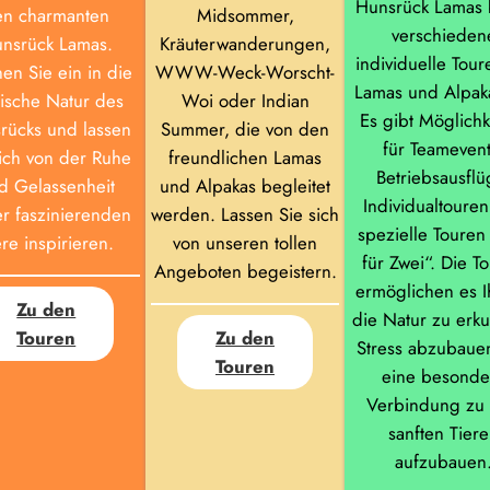
Hunsrück Lamas b
en charmanten
Midsommer,
verschieden
nsrück Lamas.
Kräuterwanderungen,
individuelle Tour
en Sie ein in die
WWW-Weck-Worscht-
Lamas und Alpak
lische Natur des
Woi oder Indian
Es gibt Möglichk
rücks und lassen
Summer, die von den
für Teamevent
sich von der Ruhe
freundlichen Lamas
Betriebsausflü
d Gelassenheit
und Alpakas begleitet
Individualtoure
er faszinierenden
werden. Lassen Sie sich
spezielle Touren
ere inspirieren.
von unseren tollen
für Zwei“. Die T
Angeboten begeistern.
ermöglichen es I
Zu den
die Natur zu erk
Touren
Zu den
Stress abzubaue
Touren
eine besonde
Verbindung zu
sanften Tier
aufzubauen