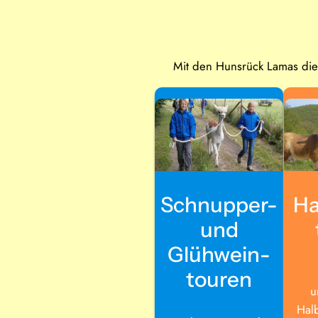
Mit den Hunsrück Lamas die
Schnupper-
Ha
und
Glühwein­
touren
u
Hal