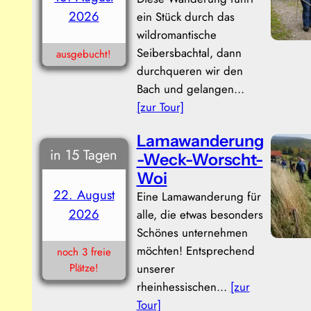
2026
ein Stück durch das
wildromantische
Seibersbachtal, dann
ausgebucht!
durchqueren wir den
Bach und gelangen…
[zur Tour]
Lamawanderung
in 15 Tagen
-Weck-Worscht-
Woi
22. August
Eine Lamawanderung für
2026
alle, die etwas besonders
Schönes unternehmen
möchten! Entsprechend
noch 3 freie
Plätze!
unserer
rheinhessischen…
[zur
Tour]