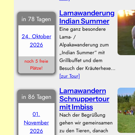
Lamawanderung
in 78 Tagen
Indian Summer
Eine ganz besondere
24. Oktober
Lama- /
2026
Alpakawanderung zum
„Indian Summer“ mit
Grillbuffet und dem
noch 5 freie
Besuch der Kräuterhexe…
Plätze!
[zur Tour]
Lamawandern
in 86 Tagen
Schnuppertour
mit Imbiss
01.
Nach der Begrüßung
November
gehen wir gemeinsamen
zu den Tieren, danach
2026