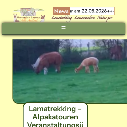
Zum
News
ür die Weck-Worscht-Woi-Tour am 22.08.2026+++
+++ 20% J
Inhalt
springen
Lamatrekking –
Alpakatouren
Veranstaltungsü