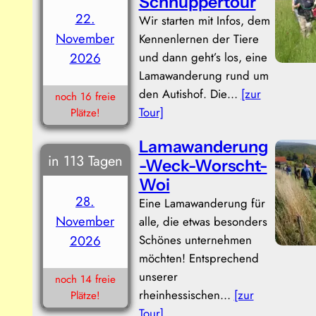
Schnuppertour
22.
Wir starten mit Infos, dem
November
Kennenlernen der Tiere
und dann geht’s los, eine
2026
Lamawanderung rund um
den Autishof. Die…
[zur
noch 16 freie
Tour]
Plätze!
Lamawanderung
in 113 Tagen
-Weck-Worscht-
Woi
28.
Eine Lamawanderung für
November
alle, die etwas besonders
Schönes unternehmen
2026
möchten! Entsprechend
unserer
noch 14 freie
rheinhessischen…
[zur
Plätze!
Tour]