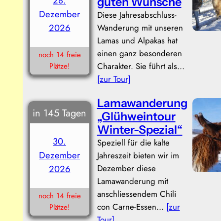
28.
guten Wünsche
Dezember
Diese Jahresabschluss-
2026
Wanderung mit unseren
Lamas und Alpakas hat
einen ganz besonderen
noch 14 freie
Charakter. Sie führt als…
Plätze!
[zur Tour]
Lamawanderung
in 145 Tagen
„Glühweintour
Winter-Spezial“
30.
Speziell für die kalte
Dezember
Jahreszeit bieten wir im
Dezember diese
2026
Lamawanderung mit
anschliessendem Chili
noch 14 freie
con Carne-Essen…
[zur
Plätze!
Tour]