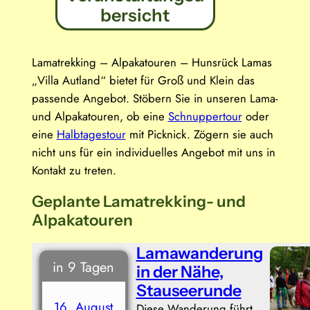
bersicht
Lamatrekking – Alpakatouren – Hunsrück Lamas
„Villa Autland“ bietet für Groß und Klein das
passende Angebot. Stöbern Sie in unseren Lama-
und Alpakatouren, ob eine
Schnuppertour
oder
eine
Halbtagestour
mit Picknick. Zögern sie auch
nicht uns für ein individuelles Angebot mit uns in
Kontakt zu treten.
Geplante Lamatrekking- und
Alpakatouren
Lamawanderung
in 9 Tagen
in der Nähe,
Stauseerunde
16. August
Diese Wanderung führt