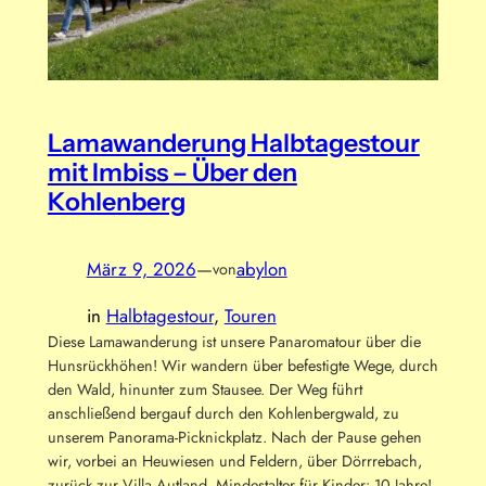
Lamawanderung Halbtagestour
mit Imbiss – Über den
Kohlenberg
März 9, 2026
—
abylon
von
in
Halbtagestour
, 
Touren
Diese Lamawanderung ist unsere Panaromatour über die
Hunsrückhöhen! Wir wandern über befestigte Wege, durch
den Wald, hinunter zum Stausee. Der Weg führt
anschließend bergauf durch den Kohlenbergwald, zu
unserem Panorama-Picknickplatz. Nach der Pause gehen
wir, vorbei an Heuwiesen und Feldern, über Dörrrebach,
zurück zur Villa Autland. Mindestalter für Kinder: 10 Jahre!