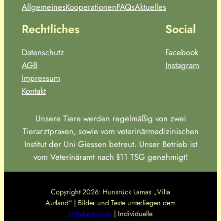
Allgemeines
Kooperationen
FAQs
Aktuelles
Rechtliches
Social
Datenschutz
Facebook
AGB
Instagram
Impressum
Kontakt
Unsere Tiere werden regelmäßig von zwei
Tierarztpraxen, sowie vom veterinärmedizinischen
Institut der Uni Giessen betreut. Unser Betrieb ist
vom Veterinäramt nach §11 TSG genehmigt!
Copyright 2026: Hunsrück Lamas „Villa
Autland“ | Bilder und Texte unterliegen dem
Urheberschutz
| Individuelle