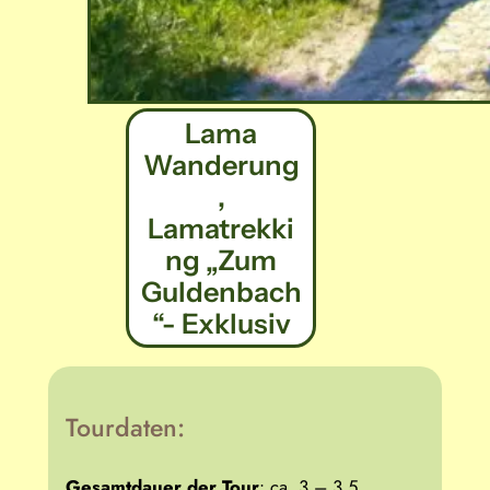
Lama
Wanderung
,
Lamatrekki
ng „Zum
Guldenbach
“- Exklusiv
Tourdaten:
Gesamtdauer der Tour
: ca. 3 – 3,5